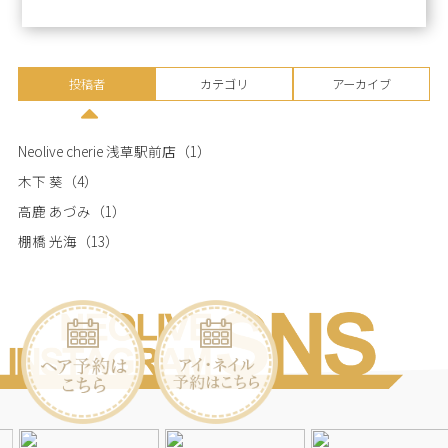
投稿者
カテゴリ
アーカイブ
Neolive cherie 浅草駅前店
（1）
木下 葵
（4）
高鹿 あづみ
（1）
棚橋 光海
（13）