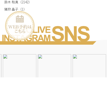
鈴木 和真
（2142）
猪狩 晶子
（1）
Instagramを見る