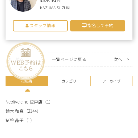
KAZUMA SUZUKI
スタッフ情報
指名して予約
<
前へ
一覧ページに戻る
次へ
>
投稿者
カテゴリ
アーカイブ
Neolive cino 登戸店
（1）
鈴木 和真
（2144）
猪狩 晶子
（1）