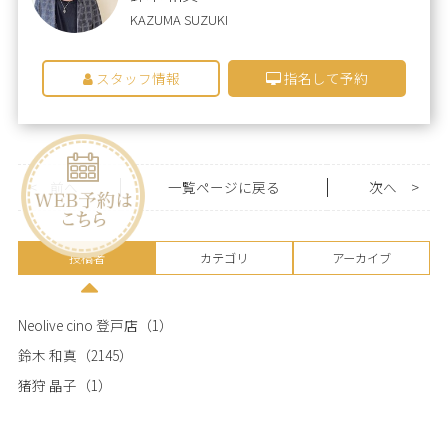
KAZUMA SUZUKI
スタッフ情報
指名して予約
<
前へ
一覧ページに戻る
次へ
>
投稿者
カテゴリ
アーカイブ
Neolive cino 登戸店
（1）
鈴木 和真
（2145）
猪狩 晶子
（1）