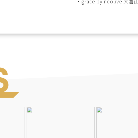
・
grace by neolive 大