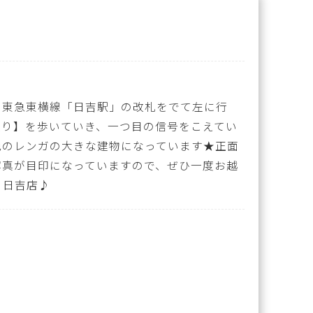
m）東急東横線「日吉駅」の改札をでて左に行
通り】を歩いていき、一つ目の信号をこえてい
色のレンガの大きな建物になっています★正面
写真が目印になっていますので、ぜひ一度お越
Q 日吉店♪