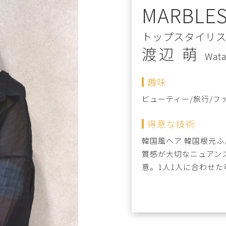
MARBLES
トップスタイリ
渡辺 萌
Wat
趣味
ビューティー/旅行/フ
得意な技術
韓国風ヘア 韓国根元
質感が大切なニュアン
意。1人1人に合わせ