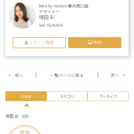
tetra by neolive 横浜西口店
デザイナー
塚田 彩
SAE TSUKADA
スタッフ情報
予約
<
前へ
一覧ページに戻る
次へ
>
投稿者
カテゴリ
アーカイブ
塚田 彩
（69）