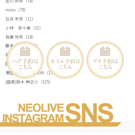
出川 莉奈
（78）
nono
（79）
石井 歩奈
（11）
小林 奈々美
（31）
我妻 怜奈
（18）
藤本 あかね
（52）
岩脇 奈美
（52）
田中 栞
（19）
澤田 綾香 ※産休中
（17）
(店長)鈴木 伸之介
（325）