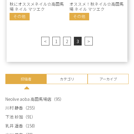
秋にオススメネイル☆高田馬
オススメ！秋ネイル☆高田馬
場 ネイル マツエク
場 ネイル マツエク
その他
その他
<
1
2
3
>
投稿者
カテゴリ
アーカイブ
Neolive aoba 高田馬場店
（95）
川村 静香
（255）
下池 紗加
（91）
乳井 遥香
（158）