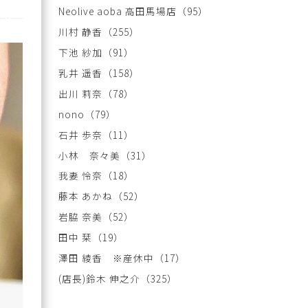
Neolive aoba 高田馬場店
（95）
川村 静香
（255）
下池 紗加
（91）
乳井 遥香
（158）
出川 莉奈
（78）
nono
（79）
石井 歩奈
（11）
小林 奈々美
（31）
我妻 怜奈
（18）
藤本 あかね
（52）
岩脇 奈美
（52）
田中 栞
（19）
澤田 綾香 ※産休中
（17）
(店長)鈴木 伸之介
（325）