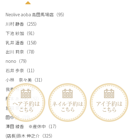
Neolive aoba 高田馬場店
（95）
川村 静香
（255）
下池 紗加
（91）
乳井 遥香
（158）
出川 莉奈
（78）
nono
（79）
石井 歩奈
（11）
小林 奈々美
（31）
我妻 怜奈
（18）
藤本 あかね
（52）
岩脇 奈美
（52）
田中 栞
（19）
澤田 綾香 ※産休中
（17）
(店長)鈴木 伸之介
（325）