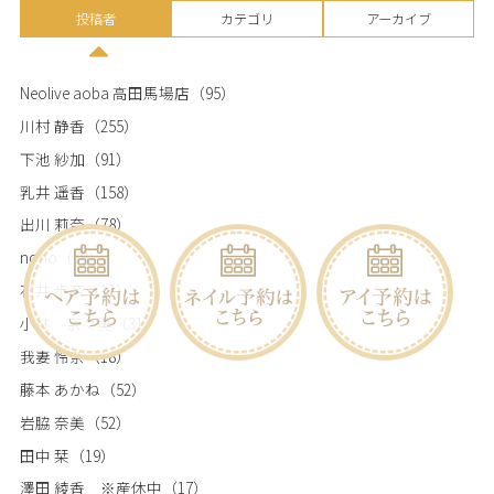
投稿者
カテゴリ
アーカイブ
Neolive aoba 高田馬場店
（95）
川村 静香
（255）
下池 紗加
（91）
乳井 遥香
（158）
出川 莉奈
（78）
nono
（79）
石井 歩奈
（11）
小林 奈々美
（31）
我妻 怜奈
（18）
藤本 あかね
（52）
岩脇 奈美
（52）
田中 栞
（19）
澤田 綾香 ※産休中
（17）