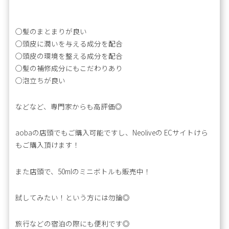
◯髪のまとまりが良い
◯頭皮に潤いを与える成分を配合
◯頭皮の環境を整える成分を配合
◯髪の補修成分にもこだわりあり
◯泡立ちが良い
などなど、専門家からも高評価◎
aobaの店頭でもご購入可能ですし、Neoliveの ECサイトけら
もご購入頂けます！
また店頭で、50mlのミニボトルも販売中！
試してみたい！という方には勿論◎
旅行などの宿泊の際にも便利です◎