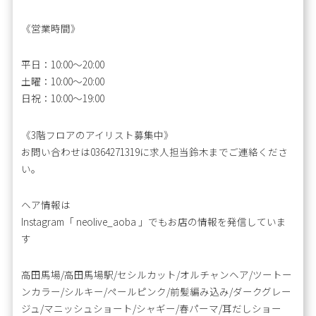
《営業時間》
平日：10:00〜20:00
土曜：10:00～20:00
日祝：10:00～19:00
《3階フロアのアイリスト募集中》
お問い合わせは0364271319に求人担当鈴木までご連絡くださ
い。
ヘア情報は
Instagram「 neolive_aoba 」でもお店の情報を発信していま
す
高田馬場/高田馬場駅/セシルカット/オルチャンヘア/ツートー
ンカラー/シルキー/ペールピンク/前髪編み込み/ダークグレー
ジュ/マニッシュショート/シャギー/春パーマ/耳だしショー