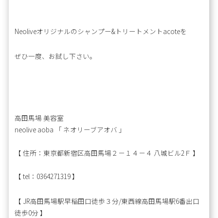
Neoliveオリジナルのシャンプー&トリートメントacoteを
ぜひ一度、お試し下さい。
高田馬場 美容室
neolive aoba 「 ネオリーブアオバ 」
【 住所：東京都新宿区高田馬場２－１４－４ 八城ビル2Ｆ 】
【 tel：0364271319 】
【 JR高田馬場駅早稲田口徒歩３分/東西線高田馬場駅6番出口
徒歩0分 】