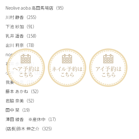
Neolive aoba 高田馬場店
（95）
川村 静香
（255）
下池 紗加
（91）
乳井 遥香
（158）
出川 莉奈
（78）
nono
（79）
石井 歩奈
（11）
小林 奈々美
（31）
我妻 怜奈
（18）
藤本 あかね
（52）
岩脇 奈美
（52）
田中 栞
（19）
澤田 綾香 ※産休中
（17）
(店長)鈴木 伸之介
（325）