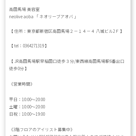
高田馬場 美容室
neolive aoba 「 ネオリーブアオバ 」
【 住所：東京都新宿区高田馬場２－１４－４ 八城ビル2Ｆ 】
【 tel：0364271319 】
【 JR高田馬場駅早稲田口徒歩３分/東西線高田馬場駅6番出口
徒歩0分 】
《営業時間》
平日：10:00〜20:00
土曜：10:00～20:00
日祝：10:00～19:00
《3階フロアのアイリスト募集中》