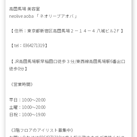
高田馬場 美容室
neolive aoba 「 ネオリーブアオバ 」
【 住所：東京都新宿区高田馬場２－１４－４ 八城ビル2Ｆ 】
【 tel：0364271319 】
【 JR高田馬場駅早稲田口徒歩３分/東西線高田馬場駅6番出口
徒歩0分 】
《営業時間》
平日：10:00〜20:00
土曜：10:00～20:00
日祝：10:00～19:00
《3階フロアのアイリスト募集中》