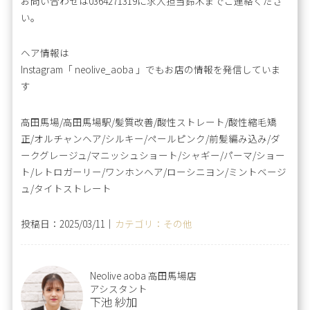
お問い合わせは0364271319に求人担当鈴木までご連絡くださ
い。
ヘア情報は
Instagram「 neolive_aoba 」でもお店の情報を発信していま
す
高田馬場/高田馬場駅/髪質改善/酸性ストレート/酸性縮毛矯
正/オルチャンヘア/シルキー/ペールピンク/前髪編み込み/ダ
ークグレージュ/マニッシュショート/シャギー/パーマ/ショー
ト/レトロガーリー/ワンホンヘア/ローシニヨン/ミントベージ
ュ/タイトストレート
投稿日：2025/03/11｜
カテゴリ：その他
Neolive aoba 高田馬場店
アシスタント
下池 紗加