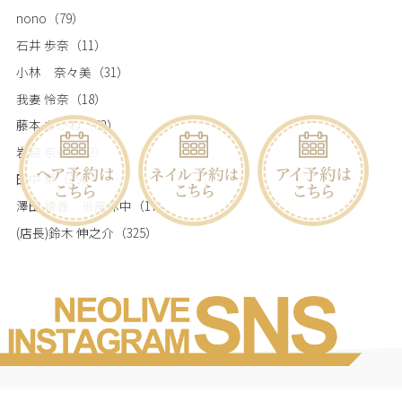
nono
（79）
石井 歩奈
（11）
小林 奈々美
（31）
我妻 怜奈
（18）
藤本 あかね
（52）
岩脇 奈美
（52）
田中 栞
（19）
澤田 綾香 ※産休中
（17）
(店長)鈴木 伸之介
（325）