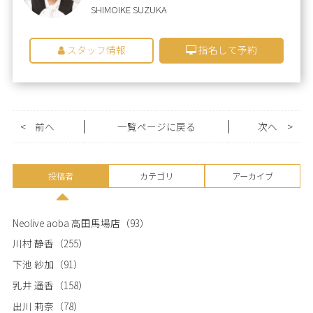
SHIMOIKE SUZUKA
スタッフ情報
指名して予約
<
前へ
一覧ページに戻る
次へ
>
投稿者
カテゴリ
アーカイブ
Neolive aoba 高田馬場店
（93）
川村 静香
（255）
下池 紗加
（91）
乳井 遥香
（158）
出川 莉奈
（78）