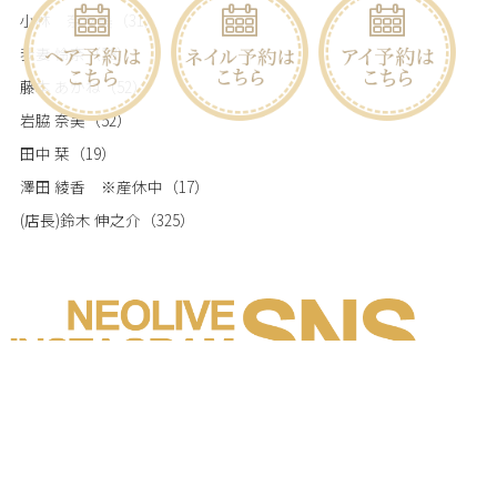
小林 奈々美
（31）
我妻 怜奈
（18）
藤本 あかね
（52）
岩脇 奈美
（52）
田中 栞
（19）
澤田 綾香 ※産休中
（17）
(店長)鈴木 伸之介
（325）