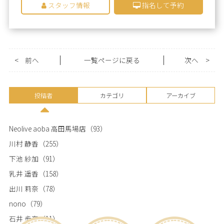
スタッフ情報
指名して予約
<
前へ
一覧ページに戻る
次へ
>
投稿者
カテゴリ
アーカイブ
Neolive aoba 高田馬場店
（93）
川村 静香
（255）
下池 紗加
（91）
乳井 遥香
（158）
出川 莉奈
（78）
nono
（79）
石井 歩奈
（11）