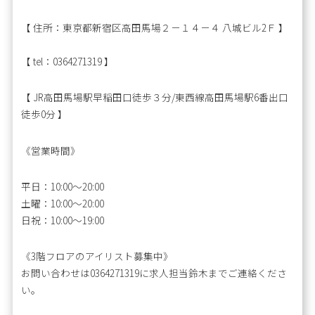
【 住所：東京都新宿区高田馬場２－１４－４ 八城ビル2Ｆ 】
【 tel：0364271319 】
【 JR高田馬場駅早稲田口徒歩３分/東西線高田馬場駅6番出口
徒歩0分 】
《営業時間》
平日：10:00〜20:00
土曜：10:00～20:00
日祝：10:00～19:00
《3階フロアのアイリスト募集中》
お問い合わせは0364271319に求人担当鈴木までご連絡くださ
い。