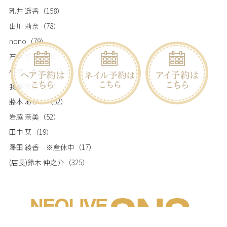
乳井 遥香
（158）
出川 莉奈
（78）
nono
（79）
石井 歩奈
（11）
小林 奈々美
（31）
我妻 怜奈
（18）
藤本 あかね
（52）
岩脇 奈美
（52）
田中 栞
（19）
澤田 綾香 ※産休中
（17）
(店長)鈴木 伸之介
（325）