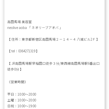
高田馬場 美容室
neolive aoba 「 ネオリーブアオバ 」
【 住所：東京都新宿区高田馬場２－１４－４ 八城ビル2Ｆ 】
【 tel：0364271319 】
【 JR高田馬場駅早稲田口徒歩３分/東西線高田馬場駅6番出口
徒歩0分 】
《営業時間》
平日：10:00〜20:00
土曜：10:00～20:00
日祝：10:00～19:00