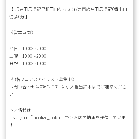
【 JR高田馬場駅早稲田口徒歩３分/東西線高田馬場駅6番出口
徒歩0分 】
《営業時間》
平日：10:00〜20:00
土曜：10:00～20:00
日祝：10:00～19:00
《3階フロアのアイリスト募集中》
お問い合わせは0364271319に求人担当鈴木までご連絡くださ
い。
ヘア情報は
Instagram「 neolive_aoba 」でもお店の情報を発信していま
す