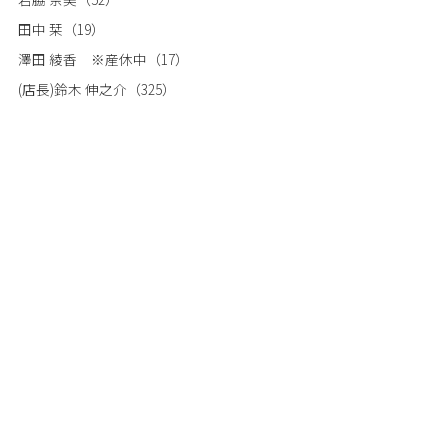
田中 栞
（19）
澤田 綾香 ※産休中
（17）
(店長)鈴木 伸之介
（325）