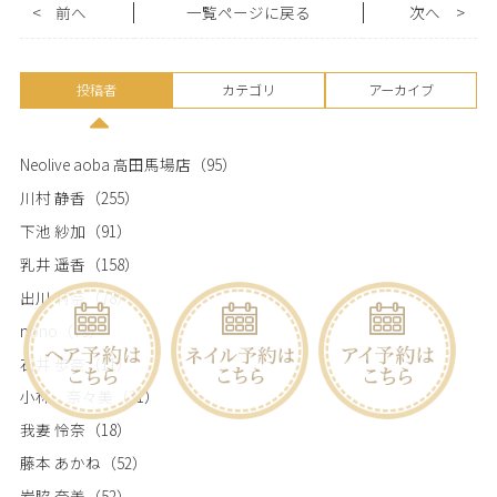
<
前へ
一覧ページに戻る
次へ
>
投稿者
カテゴリ
アーカイブ
Neolive aoba 高田馬場店
（95）
川村 静香
（255）
下池 紗加
（91）
乳井 遥香
（158）
出川 莉奈
（78）
nono
（79）
石井 歩奈
（11）
小林 奈々美
（31）
我妻 怜奈
（18）
藤本 あかね
（52）
岩脇 奈美
（52）