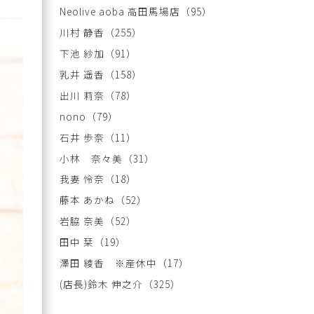
Neolive aoba 高田馬場店
（95）
川村 静香
（255）
下池 紗加
（91）
乳井 遥香
（158）
出川 莉奈
（78）
nono
（79）
石井 歩奈
（11）
小林 奈々美
（31）
我妻 怜奈
（18）
藤本 あかね
（52）
岩脇 奈美
（52）
田中 栞
（19）
澤田 綾香 ※産休中
（17）
(店長)鈴木 伸之介
（325）