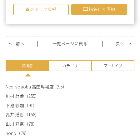
スタッフ情報
指名して予約
<
前へ
一覧ページに戻る
次へ
>
投稿者
カテゴリ
アーカイブ
Neolive aoba 高田馬場店
（95）
川村 静香
（255）
下池 紗加
（91）
乳井 遥香
（158）
出川 莉奈
（78）
nono
（79）