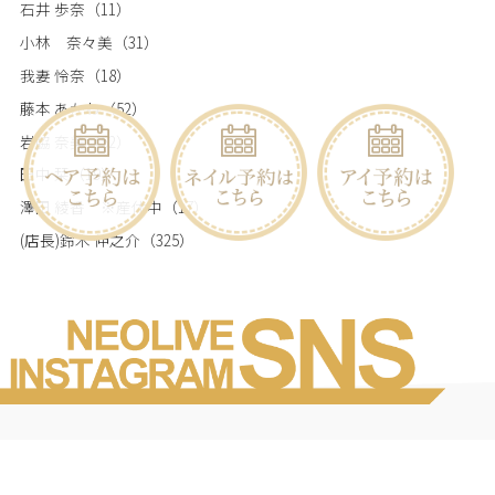
石井 歩奈
（11）
小林 奈々美
（31）
我妻 怜奈
（18）
藤本 あかね
（52）
岩脇 奈美
（52）
田中 栞
（19）
澤田 綾香 ※産休中
（17）
(店長)鈴木 伸之介
（325）