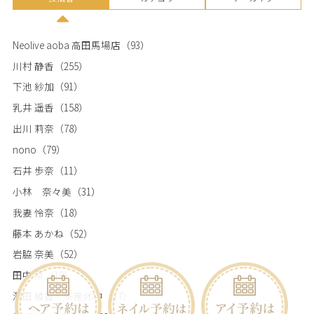
Neolive aoba 高田馬場店
（93）
川村 静香
（255）
下池 紗加
（91）
乳井 遥香
（158）
出川 莉奈
（78）
nono
（79）
石井 歩奈
（11）
小林 奈々美
（31）
我妻 怜奈
（18）
藤本 あかね
（52）
岩脇 奈美
（52）
田中 栞
（19）
澤田 綾香 ※産休中
（17）