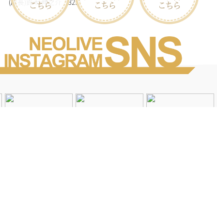
(店長)鈴木 伸之介
（325）
Instagramを見る