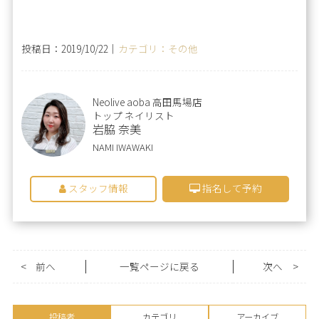
投稿日：2019/10/22｜
カテゴリ：その他
Neolive aoba 高田馬場店
トップ ネイリスト
岩脇 奈美
NAMI IWAWAKI
スタッフ情報
指名して予約
<
前へ
一覧ページに戻る
次へ
>
投稿者
カテゴリ
アーカイブ