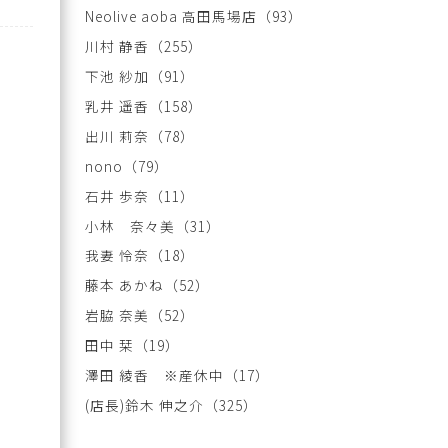
Neolive aoba 高田馬場店
（93）
川村 静香
（255）
下池 紗加
（91）
乳井 遥香
（158）
出川 莉奈
（78）
nono
（79）
石井 歩奈
（11）
小林 奈々美
（31）
我妻 怜奈
（18）
藤本 あかね
（52）
岩脇 奈美
（52）
田中 栞
（19）
澤田 綾香 ※産休中
（17）
(店長)鈴木 伸之介
（325）