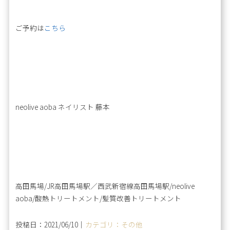
ご予約は
こちら
neolive aoba ネイリスト 藤本
高田馬場/JR高田馬場駅／西武新宿線高田馬場駅/neolive
aoba/酸熱トリートメント/髪質改善トリートメント
投稿日：2021/06/10｜
カテゴリ：その他