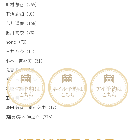
川村 静香
（255）
下池 紗加
（91）
乳井 遥香
（158）
出川 莉奈
（78）
nono
（79）
石井 歩奈
（11）
小林 奈々美
（31）
我妻 怜奈
（18）
藤本 あかね
（52）
岩脇 奈美
（52）
田中 栞
（19）
澤田 綾香 ※産休中
（17）
(店長)鈴木 伸之介
（325）