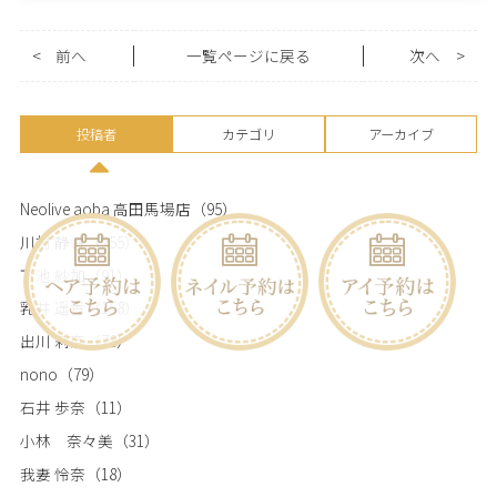
<
前へ
一覧ページに戻る
次へ
>
投稿者
カテゴリ
アーカイブ
Neolive aoba 高田馬場店
（95）
川村 静香
（255）
下池 紗加
（91）
乳井 遥香
（158）
出川 莉奈
（78）
nono
（79）
石井 歩奈
（11）
小林 奈々美
（31）
我妻 怜奈
（18）