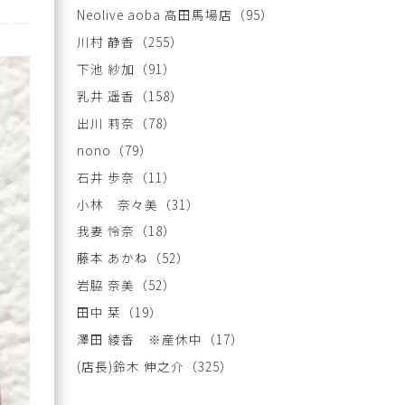
Neolive aoba 高田馬場店
（95）
川村 静香
（255）
下池 紗加
（91）
乳井 遥香
（158）
出川 莉奈
（78）
nono
（79）
石井 歩奈
（11）
小林 奈々美
（31）
我妻 怜奈
（18）
藤本 あかね
（52）
岩脇 奈美
（52）
田中 栞
（19）
澤田 綾香 ※産休中
（17）
(店長)鈴木 伸之介
（325）