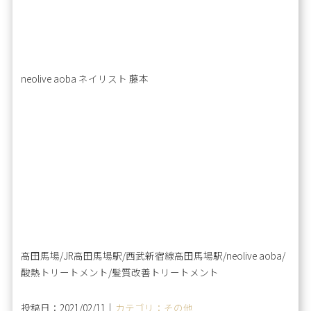
neolive aoba ネイリスト 藤本
高田馬場/JR高田馬場駅/西武新宿線高田馬場駅/neolive aoba/
酸熱トリートメント/髪質改善トリートメント
投稿日：2021/02/11｜
カテゴリ：その他