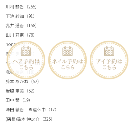
川村 静香
（255）
下池 紗加
（91）
乳井 遥香
（158）
出川 莉奈
（78）
nono
（79）
石井 歩奈
（11）
小林 奈々美
（31）
我妻 怜奈
（18）
藤本 あかね
（52）
岩脇 奈美
（52）
田中 栞
（19）
澤田 綾香 ※産休中
（17）
(店長)鈴木 伸之介
（325）