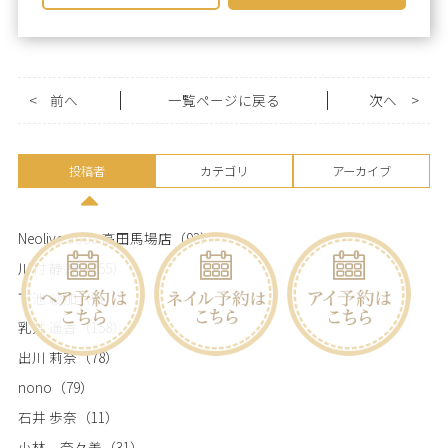
<
前へ
一覧ページに戻る
次へ
>
投稿者
カテゴリ
アーカイブ
Neolive aoba 高田馬場店
（93）
川村 静香
（255）
下池 紗加
（91）
乳井 遥香
（158）
出川 莉奈
（78）
nono
（79）
石井 歩奈
（11）
小林 奈々美
（31）