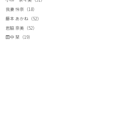
我妻 怜奈
（18）
藤本 あかね
（52）
岩脇 奈美
（52）
田中 栞
（19）
澤田 綾香 ※産休中
（17）
(店長)鈴木 伸之介
（325）