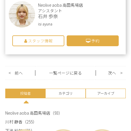
Neolive aoba 高田馬場店
アシスタント
石井 歩奈
isi ayuna
スタッフ情報
予約
<
前へ
一覧ページに戻る
次へ
>
投稿者
カテゴリ
アーカイブ
Neolive aoba 高田馬場店
（93）
川村 静香
（255）
下池 紗加
（91）