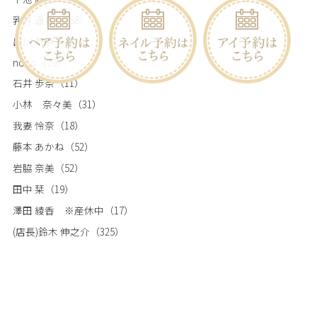
乳井 遥香
（158）
出川 莉奈
（78）
nono
（79）
石井 歩奈
（11）
小林 奈々美
（31）
我妻 怜奈
（18）
藤本 あかね
（52）
岩脇 奈美
（52）
田中 栞
（19）
澤田 綾香 ※産休中
（17）
(店長)鈴木 伸之介
（325）