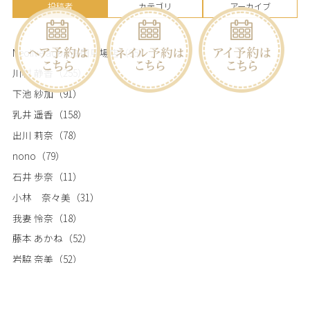
投稿者
カテゴリ
アーカイブ
Neolive aoba 高田馬場店
（95）
川村 静香
（255）
下池 紗加
（91）
乳井 遥香
（158）
出川 莉奈
（78）
nono
（79）
石井 歩奈
（11）
小林 奈々美
（31）
我妻 怜奈
（18）
藤本 あかね
（52）
岩脇 奈美
（52）
田中 栞
（19）
澤田 綾香 ※産休中
（17）