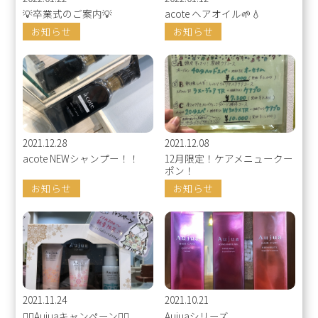
💡卒業式のご案内💡
acote ヘアオイル🌱💧
お知らせ
お知らせ
2021.12.28
2021.12.08
acote NEWシャンプー！！
12月限定！ケアメニュークー
ポン！
お知らせ
お知らせ
2021.11.24
2021.10.21
❤️‍🔥Aujuaキャンペーン❤️‍🔥
Aujuaシリーズ