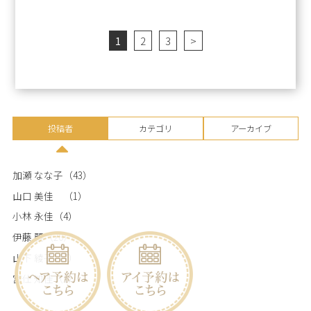
1
2
3
>
投稿者
カテゴリ
アーカイブ
加瀬 なな子
（43）
山口 美佳
（1）
小林 永佳
（4）
伊藤 麗
（20）
山下 綾子
（7）
宮仕 知佳
（1）