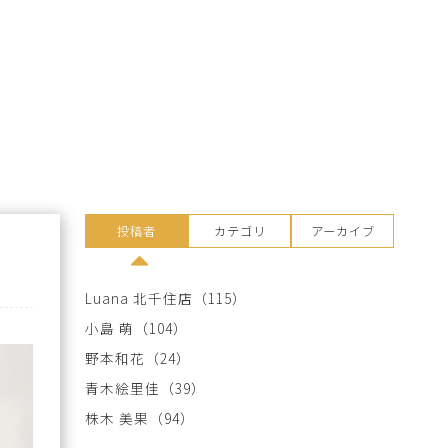
投稿者
カテゴリ
アーカイブ
Luana 北千住店
（115）
小島 萌
（104）
野本和花
（24）
青木絵里佳
（39）
株木 美果
（94）