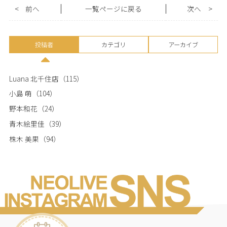
<
前へ
一覧ページに戻る
次へ
>
投稿者
カテゴリ
アーカイブ
Luana 北千住店
（115）
小島 萌
（104）
野本和花
（24）
青木絵里佳
（39）
株木 美果
（94）