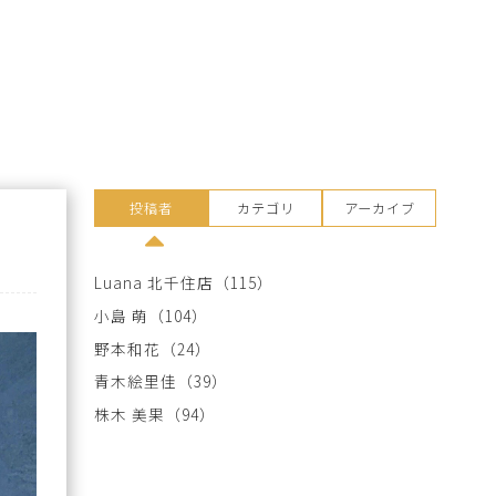
投稿者
カテゴリ
アーカイブ
Luana 北千住店
（115）
小島 萌
（104）
野本和花
（24）
青木絵里佳
（39）
株木 美果
（94）