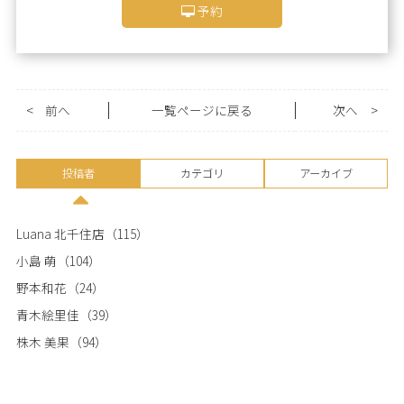
予約
<
前へ
一覧ページに戻る
次へ
>
投稿者
カテゴリ
アーカイブ
Luana 北千住店
（115）
小島 萌
（104）
野本和花
（24）
青木絵里佳
（39）
株木 美果
（94）