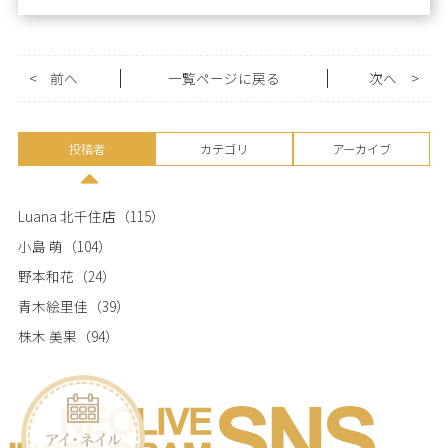
<
前へ
一覧ページに戻る
次へ
>
投稿者
カテゴリ
アーカイブ
Luana 北千住店
（115）
小島 萌
（104）
野本和花
（24）
青木絵里佳
（39）
株木 美果
（94）