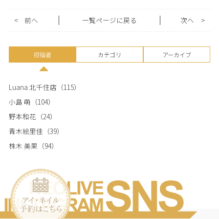
<
前へ
一覧ページに戻る
次へ
>
投稿者
カテゴリ
アーカイブ
Luana 北千住店
（115）
小島 萌
（104）
野本和花
（24）
青木絵里佳
（39）
株木 美果
（94）