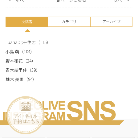
投稿者
カテゴリ
アーカイブ
Luana 北千住店
（115）
小島 萌
（104）
野本和花
（24）
青木絵里佳
（39）
株木 美果
（94）