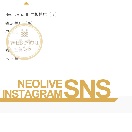
Neolive north 中板橋店
（18）
篠原 美月
（38）
星 沙織
（84）
国井 美穂
（4）
嶋村 望美
（9）
木下 翼
（78）