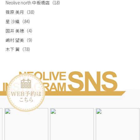
Neolive north 中板橋店
（18）
篠原 美月
（38）
星 沙織
（84）
国井 美穂
（4）
嶋村 望美
（9）
木下 翼
（78）