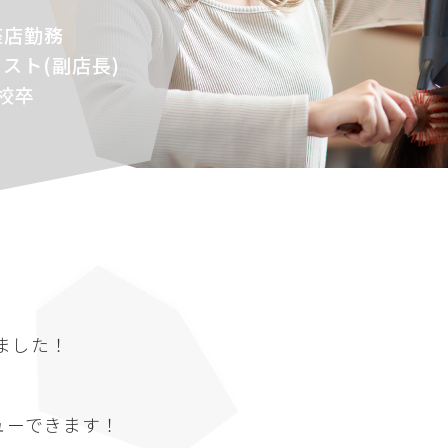
銀座店勤務
スト(副店長)
校卒
ました！
ューできます！