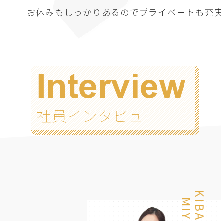
お休みもしっかりあるのでプライベートも充
Interview
社員インタビュー
MOKO
KIBATA
KANDA
MIYU