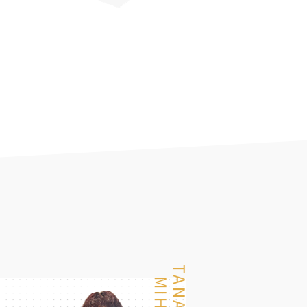
TANAKA
MIHO