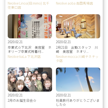
Neolive Linoa(旧:mimo) 北千
Neolive aoba 高田馬場店
住東口店
2020.02.21
2020.02.21
卒業式☆下北沢 美容室 ネ
2月21日 出勤スタッフ 川
オリーブ卒業式袴着付...
崎 美容室 ネオリ...
Neolive tiaLa 下北沢店
Neolive mocca 川崎チネチッ
タ店
2020.02.21
2020.02.21
2月のお誕生日会☆
社員旅行ありがとうございま
した☆