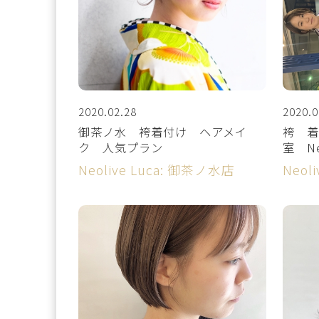
2020.02.28
2020.0
御茶ノ水 袴着付け ヘアメイ
袴 着
ク 人気プラン
室 Neo
Neolive Luca: 御茶ノ水店
Neol