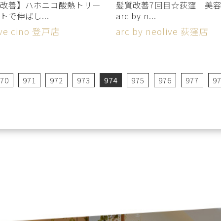
改善】ハホニコ酸熱トリー
髪質改善7回目☆荻窪 
トで伸ばし...
arc by n...
ive cino 登戸店
arc by neolive 荻窪店
70
971
972
973
974
975
976
977
9