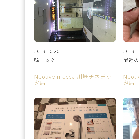
2019.10.30
2019.1
韓国☆彡
最近の
Neolive mocca 川崎チネチッ
Neol
タ店
タ店