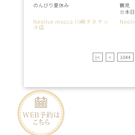
のんびり夏休み
鶴見
☆本日
Neolive mocca 川崎チネチッ
Neol
タ店
|<
<
1044