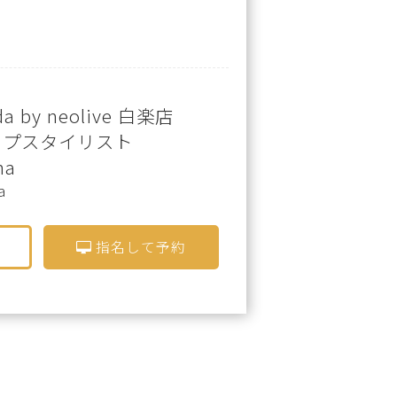
da by neolive 白楽店
ップスタイリスト
na
a
指名して予約