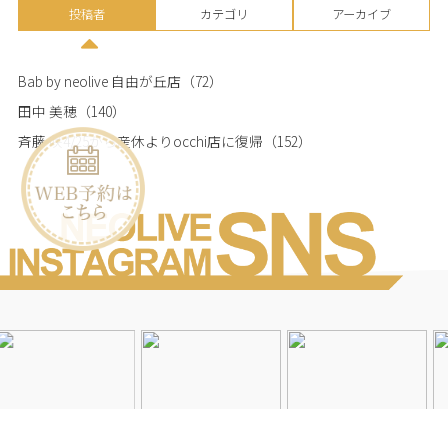
投稿者
カテゴリ
アーカイブ
Bab by neolive 自由が丘店
（72）
田中 美穂
（140）
斉藤 咲4/25から産休よりocchi店に復帰
（152）