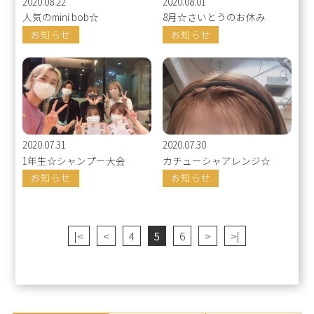
2020.08.22
2020.08.01
人気のmini bob☆
8月☆さいとうのお休み
お知らせ
お知らせ
2020.07.31
2020.07.30
1年生☆シャンプー大会
カチューシャアレンジ☆
お知らせ
お知らせ
|<
<
4
5
6
>
>|