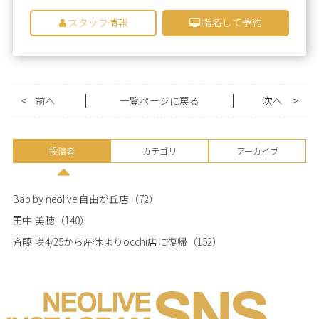
スタッフ情報
指名して予約
<
前へ
一覧ページに戻る
次へ
>
投稿者
カテゴリ
アーカイブ
Bab by neolive 自由が丘店
（72）
田中 美穂
（140）
斉藤 咲4/25から産休よりocchi店に復帰
（152）