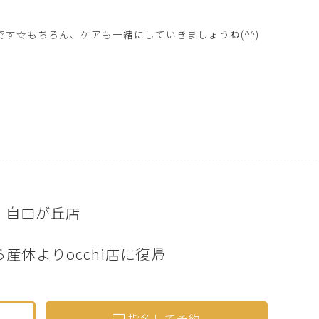
す☆もちろん、ケアも一緒にしていきましょうね(^^)
ive 自由が丘店
から産休よりocchi店に復帰
指名して予約