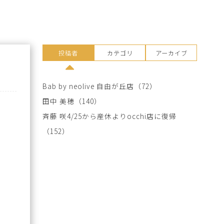
投稿者
カテゴリ
アーカイブ
Bab by neolive 自由が丘店
（72）
田中 美穂
（140）
斉藤 咲4/25から産休よりocchi店に復帰
（152）