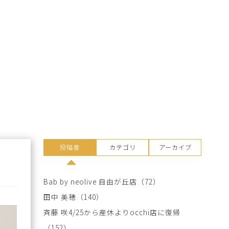
投稿者
カテゴリ
アーカイブ
Bab by neolive 自由が丘店
（72）
田中 美穂
（140）
斉藤 咲4/25から産休よりocchi店に復帰
（152）