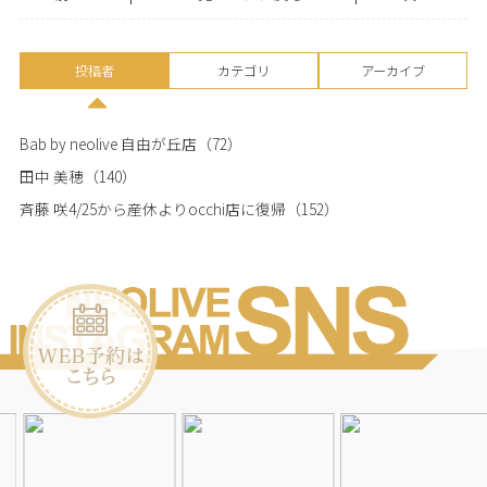
投稿者
カテゴリ
アーカイブ
Bab by neolive 自由が丘店
（72）
田中 美穂
（140）
斉藤 咲4/25から産休よりocchi店に復帰
（152）