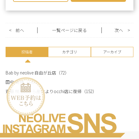
<
前へ
一覧ページに戻る
次へ
>
投稿者
カテゴリ
アーカイブ
Bab by neolive 自由が丘店
（72）
田中 美穂
（140）
斉藤 咲4/25から産休よりocchi店に復帰
（152）