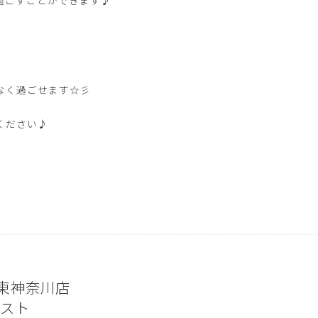
なく過ごせます☆彡
ください♪
ro 東神奈川店
スト