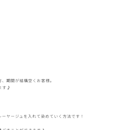
方、期間が結構空くお客様。
ます♪
レーヤージュを入れて染めていく方法です！
過ごすことができます♪