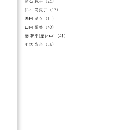
諸石 純子
（25）
鈴木 莉夏子
（13）
嶋田 菜々
（11）
山内 菜美
（43）
椿 夢来(産休中)
（41）
小塚 梨奈
（26）