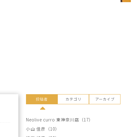
投稿者
カテゴリ
アーカイブ
Neolive curro 東神奈川店
（17）
小山 佳彦
（10）